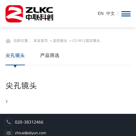
EN
/
中文
EN
中文
当前位置：
本站首页
>
监控镜头
>
CS/M12固定镜头
尖孔镜头
产品筛选
尖孔镜头
020-38312466
zhisai@aliyun.com