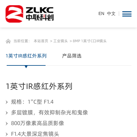
EN
/
中文
EN
中文
当前位置：
本站首页
>
工业镜头
>
8MP 1英寸C口IR镜头
1英寸IR感红外系列
产品筛选
1英寸IR感红外系列
规格：1″C型 F1.4
多层镀膜，有效抑制杂光和鬼像
800万像素高品质影像
F1.4大景深定焦镜头